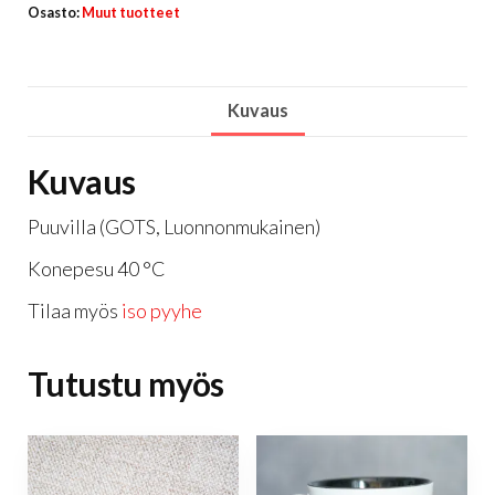
pieni
Osasto:
Muut tuotteet
määrä
Kuvaus
Kuvaus
Puuvilla (GOTS, Luonnonmukainen)
Konepesu 40 °C
Tilaa myös
iso pyyhe
Tutustu myös