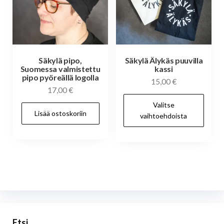
Säkylä pipo,
Säkylä Älykäs puuvilla
Suomessa valmistettu
kassi
pipo pyöreällä logolla
15,00
€
17,00
€
Täl
Valitse
tuo
Lisää ostoskoriin
vaihtoehdoista
on
us
mu
Voi
te
val
tuo
Etsi