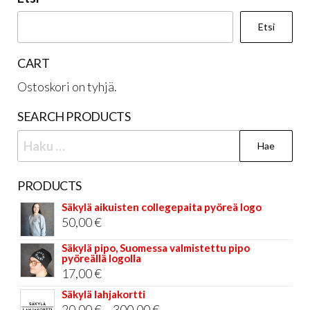
siv
Etsi
CART
Ostoskori on tyhjä.
SEARCH PRODUCTS
Haku:
PRODUCTS
Säkylä aikuisten collegepaita pyöreä logo
50,00
€
Säkylä pipo, Suomessa valmistettu pipo
pyöreällä logolla
17,00
€
Säkylä lahjakortti
Hintaluokka:
20,00
€
–
300,00
€