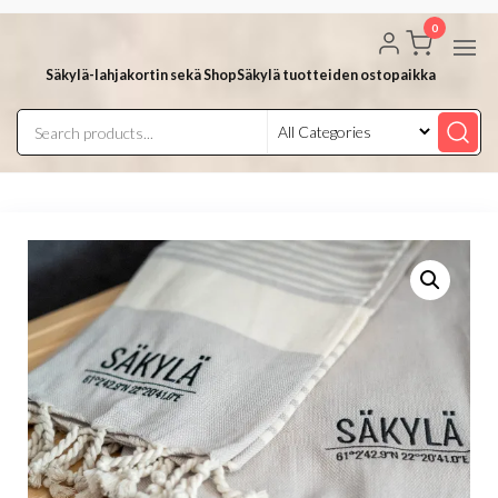
Skip
0
to
the
Säkylä-lahjakortin sekä ShopSäkylä tuotteiden ostopaikka
content