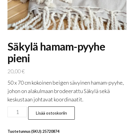
Säkylä hamam-pyyhe
pieni
20,00
€
50 x 70 cm kokoinen beigen sävyinen hamam-pyyhe,
johon on alakulmaan brodeerattu Säkylä sekä
keskustaan johtavat koordinaatit.
Säkylä
Lisää ostoskoriin
hamam-
pyyhe
Tuotetunnus (SKU):
25720874