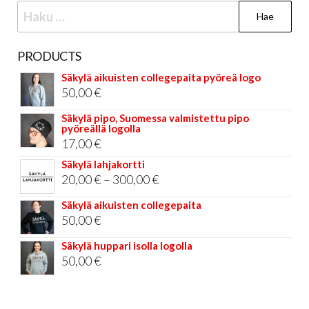
Haku:
PRODUCTS
Säkylä aikuisten collegepaita pyöreä logo
50,00
€
Säkylä pipo, Suomessa valmistettu pipo
pyöreällä logolla
17,00
€
Säkylä lahjakortti
Hintaluokka:
20,00
€
–
300,00
€
20,00 €
Säkylä aikuisten collegepaita
-
50,00
€
300,00 €
Säkylä huppari isolla logolla
50,00
€