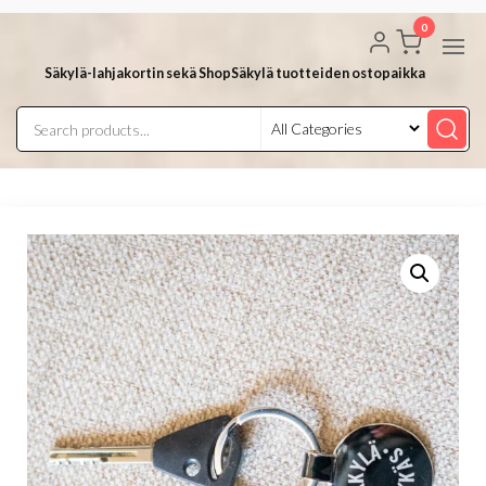
Skip
0
to
the
Säkylä-lahjakortin sekä ShopSäkylä tuotteiden ostopaikka
content