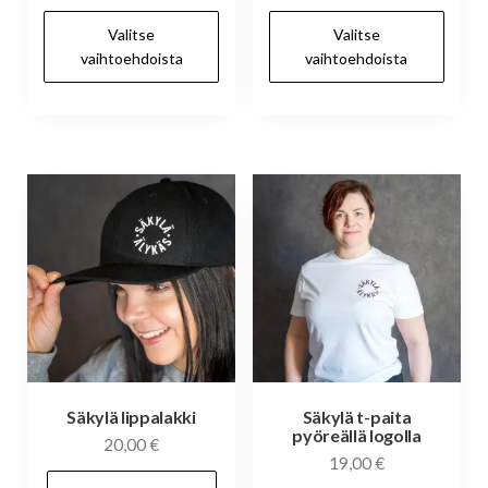
Tällä
Täl
Valitse
Valitse
tuotteella
tuo
vaihtoehdoista
vaihtoehdoista
on
on
useampi
us
muunnelma.
mu
Voit
Voi
tehdä
te
valinnat
val
tuotteen
tuo
sivulla.
siv
Säkylä lippalakki
Säkylä t-paita
pyöreällä logolla
20,00
€
19,00
€