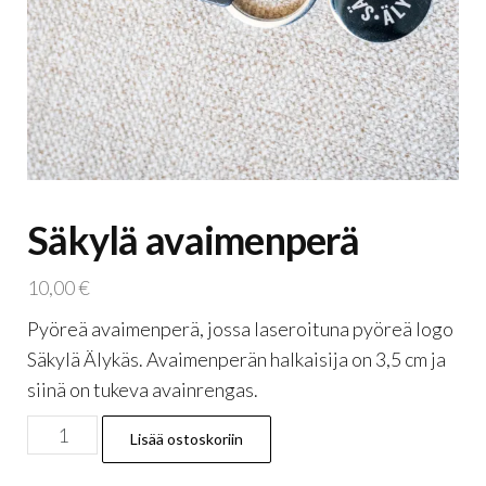
Säkylä avaimenperä
10,00
€
Pyöreä avaimenperä, jossa laseroituna pyöreä logo
Säkylä Älykäs. Avaimenperän halkaisija on 3,5 cm ja
siinä on tukeva avainrengas.
Säkylä
Lisää ostoskoriin
avaimenperä