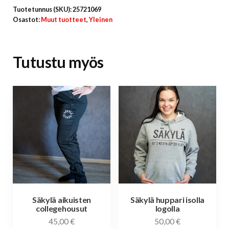
määrä
Tuotetunnus (SKU):
25721069
Osastot:
Muut tuotteet
,
Yleinen
Tutustu myös
Säkylä aikuisten
Säkylä huppari isolla
collegehousut
logolla
45,00
€
50,00
€