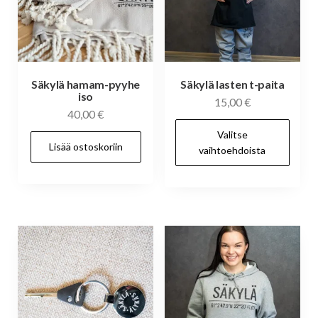
Säkylä hamam-pyyhe
Säkylä lasten t-paita
iso
15,00
€
40,00
€
Täl
Valitse
tuo
Lisää ostoskoriin
vaihtoehdoista
on
us
mu
Voi
te
val
tuo
siv