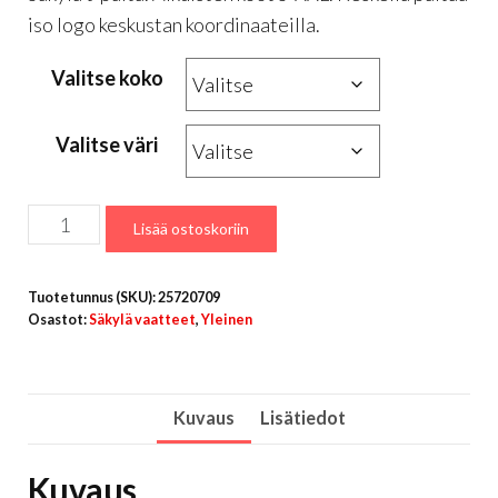
iso logo keskustan koordinaateilla.
Valitse koko
Valitse väri
Säkylä
Lisää ostoskoriin
t-
paita
Tuotetunnus (SKU):
25720709
isolla
Osastot:
Säkylä vaatteet
,
Yleinen
tekstillä
määrä
Kuvaus
Lisätiedot
Kuvaus