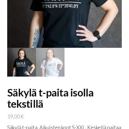
Säkylä t-paita isolla
tekstillä
19,00
€
Säkylä t-paita. Aikuisten koot S-XXL. Keskellä paitaa