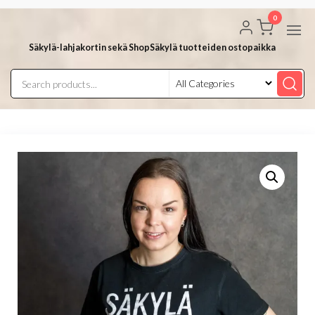
Skip
0
to
the
Säkylä-lahjakortin sekä ShopSäkylä tuotteiden ostopaikka
content