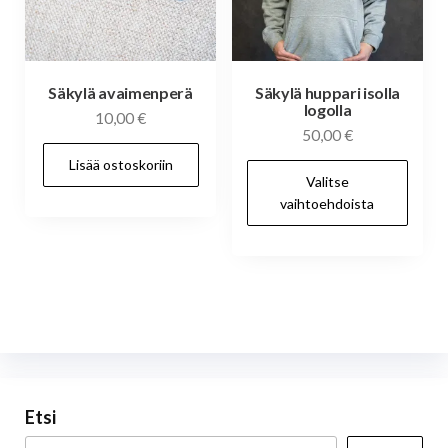
Säkylä avaimenperä
Säkylä huppari isolla
logolla
10,00
€
50,00
€
Lisää ostoskoriin
Täl
Valitse
tuo
vaihtoehdoista
on
us
mu
Voi
te
val
tuo
Etsi
siv