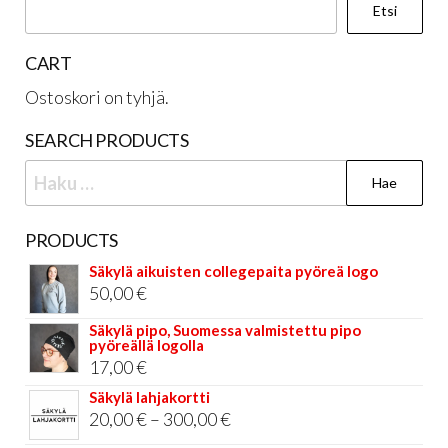
Etsi
CART
Ostoskori on tyhjä.
SEARCH PRODUCTS
Haku:
PRODUCTS
Säkylä aikuisten collegepaita pyöreä logo
50,00
€
Säkylä pipo, Suomessa valmistettu pipo
pyöreällä logolla
17,00
€
Säkylä lahjakortti
Hintaluokka:
20,00
€
–
300,00
€
20,00 €