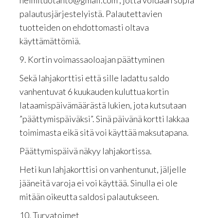
helmituotanto@gmail.com , jotta voidaan sopia
palautusjärjestelyistä. Palautettavien
tuotteiden on ehdottomasti oltava
käyttämättömiä.
9. Kortin voimassaoloajan päättyminen
Sekä lahjakorttisi että sille ladattu saldo
vanhentuvat 6 kuukauden kuluttua kortin
lataamispäivämäärästä lukien, jota kutsutaan
”päättymispäiväksi”. Sinä päivänä kortti lakkaa
toimimasta eikä sitä voi käyttää maksutapana.
Päättymispäivä näkyy lahjakortissa.
Heti kun lahjakorttisi on vanhentunut, jäljelle
jääneitä varoja ei voi käyttää. Sinulla ei ole
mitään oikeutta saldosi palautukseen.
10. Turvatoimet