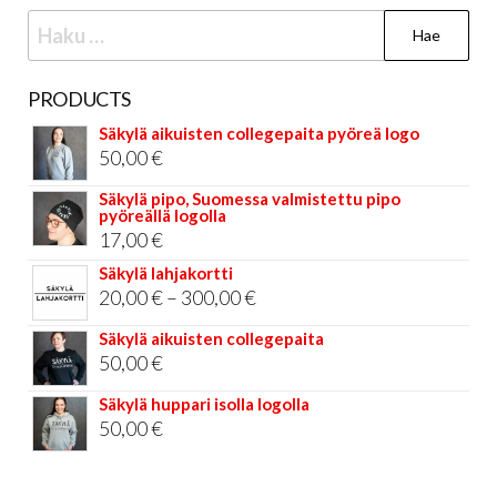
Haku:
PRODUCTS
Säkylä aikuisten collegepaita pyöreä logo
50,00
€
Säkylä pipo, Suomessa valmistettu pipo
pyöreällä logolla
17,00
€
Säkylä lahjakortti
Hintaluokka:
20,00
€
–
300,00
€
20,00 €
Säkylä aikuisten collegepaita
-
50,00
€
300,00 €
Säkylä huppari isolla logolla
50,00
€