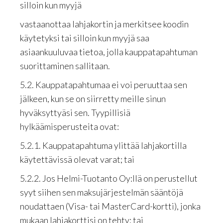
silloin kun myyjä
vastaanottaa lahjakortin ja merkitsee koodin
käytetyksi tai silloin kun myyjä saa
asiaankuuluvaa tietoa, jolla kauppatapahtuman
suorittaminen sallitaan.
5.2. Kauppatapahtumaa ei voi peruuttaa sen
jälkeen, kun se on siirretty meille sinun
hyväksyttyäsi sen. Tyypillisiä
hylkäämisperusteita ovat:
5.2.1. Kauppatapahtuma ylittää lahjakortilla
käytettävissä olevat varat; tai
5.2.2. Jos Helmi-Tuotanto Oy:llä on perustellut
syyt siihen sen maksujärjestelmän sääntöjä
noudattaen (Visa- tai MasterCard-kortti), jonka
mukaan lahjakorttisi on tehty; tai