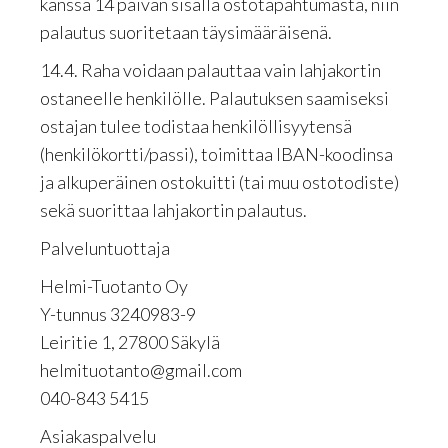
kanssa 14 päivän sisällä ostotapahtumasta, niin
palautus suoritetaan täysimääräisenä.
14.4. Raha voidaan palauttaa vain lahjakortin
ostaneelle henkilölle. Palautuksen saamiseksi
ostajan tulee todistaa henkilöllisyytensä
(henkilökortti/passi), toimittaa IBAN-koodinsa
ja alkuperäinen ostokuitti (tai muu ostotodiste)
sekä suorittaa lahjakortin palautus.
Palveluntuottaja
Helmi-Tuotanto Oy
Y-tunnus 3240983-9
Leiritie 1, 27800 Säkylä
helmituotanto@gmail.com
040-843 5415
Asiakaspalvelu