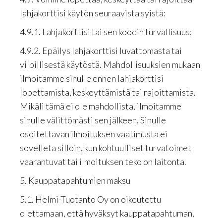
lahjakorttisi käytön seuraavista syistä:
4.9.1. Lahjakorttisi tai sen koodin turvallisuus;
4.9.2. Epäilys lahjakorttisi luvattomasta tai
vilpillisestä käytöstä. Mahdollisuuksien mukaan
ilmoitamme sinulle ennen lahjakorttisi
lopettamista, keskeyttämistä tai rajoittamista.
Mikäli tämä ei ole mahdollista, ilmoitamme
sinulle välittömästi sen jälkeen. Sinulle
osoitettavan ilmoituksen vaatimusta ei
sovelleta silloin, kun kohtuulliset turvatoimet
vaarantuvat tai ilmoituksen teko on laitonta.
5. Kauppatapahtumien maksu
5.1. Helmi-Tuotanto Oy on oikeutettu
olettamaan, että hyväksyt kauppatapahtuman,