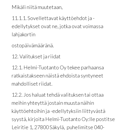
MikäIi niitä muutetaan,
11.1.1. Sovellettavat käyttöehdot ja -
edellytykset ovat ne, jotka ovat voimassa
lahjakortin
ostopäivämääränä.
12. Valitukset ja riidat
12.1. Helmi-Tuotanto Oy tekee parhaansa
ratkaistakseen näistä ehdoista syntyneet
mahdolliset riidat.
12.2. Jos haluat tehdä valituksen tai ottaa
meihin yhteyttä jostain muusta näihin
käyttöehtoihin ja -edellytyksiin liittyvästä
syystä, kirjoita Helmi-Tuotanto Oy:lle postitse
Leiritie 1, 27800 Säkylä, puhelimitse 040-