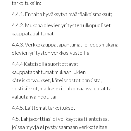
tarkoituksiin:
4.4.1. Ennalta hyväksytyt määräaikaismaksut;
4.4.2. Mukana olevien yritysten ulkopuoliset
kauppatapahtumat
4.4.3. Verkkokauppatapahtumat, ei edes mukana
olevien yritysten verkkosivustoilla
4.4.4 Käteisellä suoritettavat
kauppatapahtumat mukaan lukien
käteiskorvaukset, käteisnostot pankista,
postisiirrot, matkasekit, ulkomaanvaluutat tai
valuutanvaihdot, tai
4.4.5. Laittomat tarkoitukset.
4.5. Lahjakorttiasi ei voi käyttää tilanteissa,
joissa myyjä ei pysty saamaan verkkoteitse