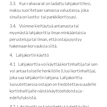
3.3. Kun rahavarat on ladattu lahjakortillesi,
maksu suoritetaan samassa valuutassa, joka
sinulla on luotto- tai pankkikortissasi.
3.4. Voimme kieltäytyä antamasta tai
myymästä lahjakorttia ilman minkäänlaisia
perusteluja tai ilman, että ostaja pystyy
hakemaan korvauksia siitä.
4. Lahjakortin käyttö
4.1 Lahjakorttia voi käyttää kortinhaltija tai sen
voi antaa toiselle henkilölle (Uusi kortinhaltija),
joka saa lahjakortin lahjana. Lahjakorttia
luovutettaessa ostajan on tiedotettava uudelle
kortinhaltijalle näistä käyttöehdoista ja -
edellytyksistä.
4.2. Lahjakortti on tarkoitettu käytettäväksi