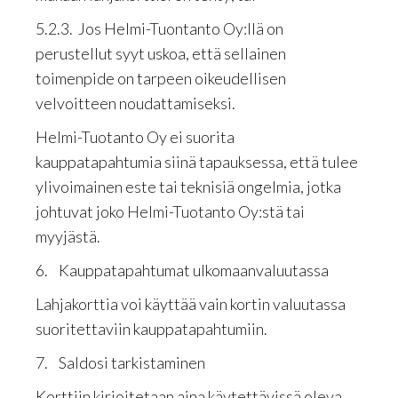
5.2.3. Jos Helmi-Tuontanto Oy:llä on
perustellut syyt uskoa, että sellainen
toimenpide on tarpeen oikeudellisen
velvoitteen noudattamiseksi.
Helmi-Tuotanto Oy ei suorita
kauppatapahtumia siinä tapauksessa, että tulee
ylivoimainen este tai teknisiä ongelmia, jotka
johtuvat joko Helmi-Tuotanto Oy:stä tai
myyjästä.
6. Kauppatapahtumat ulkomaanvaluutassa
Lahjakorttia voi käyttää vain kortin valuutassa
suoritettaviin kauppatapahtumiin.
7. Saldosi tarkistaminen
Korttiin kirjoitetaan aina käytettävissä oleva