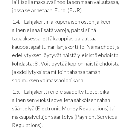
laillisella maksuvälineellä sen maan valuutassa,
jossa se annetaan. Euro. (EUR).
1.4. Lahjakortin alkuperäisen oston jälkeen
siihen ei saa lisätä varoja, paitsi siinä
tapauksessa, että kauppias palauttaa
kauppatapahtuman lahjakortille. Nämä ehdot ja
edellytykset löytyvät näistä yleisistä ehdoista
kohdasta: 8 . Voit pyytää kopion näistä ehdoista
ja edellytyksistä milloin tahansa tämän
sopimuksen voimassaoloaikana.
1.5. Lahjakortti ei ole säädelty tuote, eikä
siihen sen vuoksi sovelleta sähköisen rahan
sääntelyä (Electronic Money Regulations) tai
maksupalvelujen sääntelyä (Payment Services
Regulations).