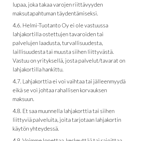
lupaa, joka takaa varojen riittävyyden
maksutapahtuman täydentämiseksi.
4.6. Helmi-Tuotanto Oy ei ole vastuussa
lahjakortilla ostettujen tavaroiden tai
palvelujen laadusta, turvallisuudesta,
laillisuudesta tai muusta siihen liittyvästä.
Vastuu on yrityksellä, josta palvelut/tavarat on
lahjakortilla hankittu.
4.7. Lahjakorttia ei voi vaihtaa tai jälleenmyydä
eikä se voi johtaa rahallisen korvauksen
maksuun.
4.8. Et saa muunnella lahjakorttia tai siihen
liittyviä palveluita, joita tarjotaan lahjakortin
käytön yhteydessä.
4.9. Voimme lopettaa, keskeyttää tai rajoittaa