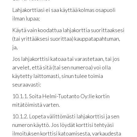
Lahjakorttiasi ei saa käyttää kolmas osapuoli
ilman lupaa;
Käytä vain koodattua lahjakorttia suorittaaksesi
(tai yrittääksesi suorittaa) kauppatapahtuman,
ja,
Jos lahjakorttisi katoaa tai varastetaan, tai jos
arvelet, että sitä (tai sen numeroa) voi olla
käytetty laittomasti, sinun tulee toimia
seuraavasti:
10.1.1. Soita Helmi-Tuotanto Oy:lle kortin
mitätöimistä varten.
10.1.2. Lopeta välittömästi lahjakorttisi ja sen
numeron käyttö. Jos löydät korttisi tehtyäsi
ilmoituksen korttisi katoamisesta, varkaudesta