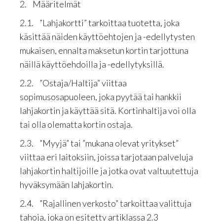
2. Määritelmät
2.1. ”Lahjakortti” tarkoittaa tuotetta, joka
käsittää näiden käyttöehtojen ja -edellytysten
mukaisen, ennalta maksetun kortin tarjottuna
näillä käyttöehdoilla ja -edellytyksillä.
2.2. ”Ostaja/Haltija” viittaa
sopimusosapuoleen, joka pyytää tai hankkii
lahjakortin ja käyttää sitä. Kortinhaltija voi olla
tai olla olematta kortin ostaja.
2.3. ”Myyjä” tai ”mukana olevat yritykset”
viittaa eri laitoksiin, joissa tarjotaan palveluja
lahjakortin haltijoille ja jotka ovat valtuutettuja
hyväksymään lahjakortin.
2.4. ”Rajallinen verkosto” tarkoittaa valittuja
tahoja, joka on esitetty artiklassa 2.3