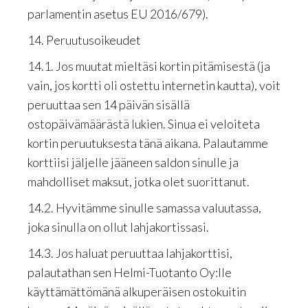
parlamentin asetus EU 2016/679).
14. Peruutusoikeudet
14.1. Jos muutat mieltäsi kortin pitämisestä (ja
vain, jos kortti oli ostettu internetin kautta), voit
peruuttaa sen 14 päivän sisällä
ostopäivämäärästä lukien. Sinua ei veloiteta
kortin peruutuksesta tänä aikana. Palautamme
korttiisi jäljelle jääneen saldon sinulle ja
mahdolliset maksut, jotka olet suorittanut.
14.2. Hyvitämme sinulle samassa valuutassa,
joka sinulla on ollut lahjakortissasi.
14.3. Jos haluat peruuttaa lahjakorttisi,
palautathan sen Helmi-Tuotanto Oy:lle
käyttämättömänä alkuperäisen ostokuitin