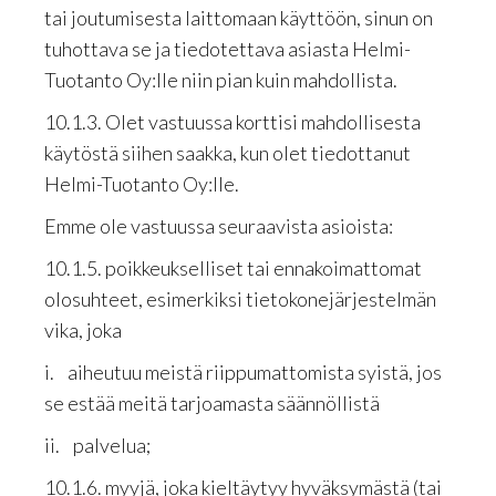
tai joutumisesta laittomaan käyttöön, sinun on
tuhottava se ja tiedotettava asiasta Helmi-
Tuotanto Oy:lle niin pian kuin mahdollista.
10.1.3. Olet vastuussa korttisi mahdollisesta
käytöstä siihen saakka, kun olet tiedottanut
Helmi-Tuotanto Oy:lle.
Emme ole vastuussa seuraavista asioista:
10.1.5. poikkeukselliset tai ennakoimattomat
olosuhteet, esimerkiksi tietokonejärjestelmän
vika, joka
i. aiheutuu meistä riippumattomista syistä, jos
se estää meitä tarjoamasta säännöllistä
ii. palvelua;
10.1.6. myyjä, joka kieltäytyy hyväksymästä (tai