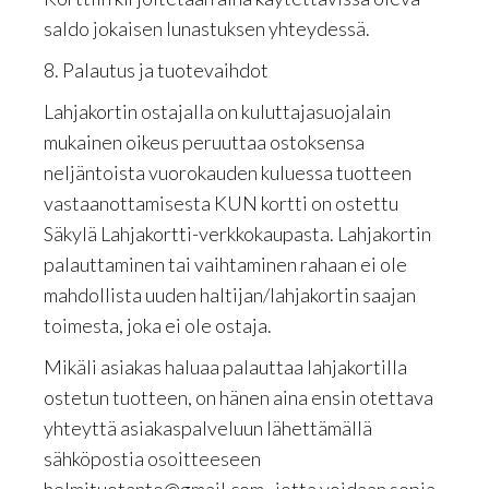
saldo jokaisen lunastuksen yhteydessä.
8. Palautus ja tuotevaihdot
Lahjakortin ostajalla on kuluttajasuojalain
mukainen oikeus peruuttaa ostoksensa
neljäntoista vuorokauden kuluessa tuotteen
vastaanottamisesta KUN kortti on ostettu
Säkylä Lahjakortti-verkkokaupasta. Lahjakortin
palauttaminen tai vaihtaminen rahaan ei ole
mahdollista uuden haltijan/lahjakortin saajan
toimesta, joka ei ole ostaja.
Mikäli asiakas haluaa palauttaa lahjakortilla
ostetun tuotteen, on hänen aina ensin otettava
yhteyttä asiakaspalveluun lähettämällä
sähköpostia osoitteeseen