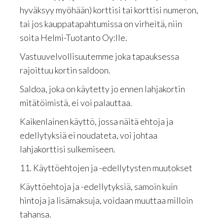
hyväksyy myöhään) korttisi tai korttisi numeron,
tai jos kauppatapahtumissa on virheitä, niin
soita Helmi-Tuotanto Oy:lle.
Vastuuvelvollisuutemme joka tapauksessa
rajoittuu kortin saldoon.
Saldoa, joka on käytetty jo ennen lahjakortin
mitätöimistä, ei voi palauttaa.
Kaikenlainen käyttö, jossa näitä ehtoja ja
edellytyksiä ei noudateta, voi johtaa
lahjakorttisi sulkemiseen.
11. Käyttöehtojen ja -edellytysten muutokset
Käyttöehtoja ja -edellytyksiä, samoin kuin
hintoja ja lisämaksuja, voidaan muuttaa milloin
tahansa.