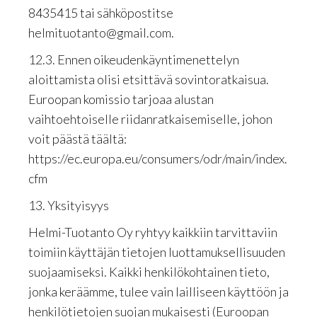
8435415 tai sähköpostitse
helmituotanto@gmail.com.
12.3. Ennen oikeudenkäyntimenettelyn
aloittamista olisi etsittävä sovintoratkaisua.
Euroopan komissio tarjoaa alustan
vaihtoehtoiselle riidanratkaisemiselle, johon
voit päästä täältä:
https://ec.europa.eu/consumers/odr/main/index.
cfm
13. Yksityisyys
Helmi-Tuotanto Oy ryhtyy kaikkiin tarvittaviin
toimiin käyttäjän tietojen luottamuksellisuuden
suojaamiseksi. Kaikki henkilökohtainen tieto,
jonka keräämme, tulee vain lailliseen käyttöön ja
henkilötietojen suojan mukaisesti (Euroopan