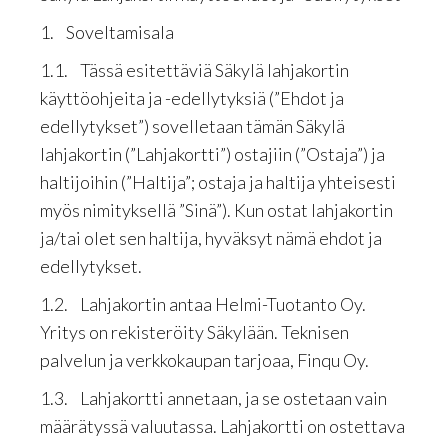
1. Soveltamisala
1.1. Tässä esitettäviä Säkylä lahjakortin
käyttöohjeita ja -edellytyksiä (”Ehdot ja
edellytykset”) sovelletaan tämän Säkylä
lahjakortin (”Lahjakortti”) ostajiin (”Ostaja”) ja
haltijoihin (”Haltija”; ostaja ja haltija yhteisesti
myös nimityksellä ”Sinä”). Kun ostat lahjakortin
ja/tai olet sen haltija, hyväksyt nämä ehdot ja
edellytykset.
1.2. Lahjakortin antaa Helmi-Tuotanto Oy.
Yritys on rekisteröity Säkylään. Teknisen
palvelun ja verkkokaupan tarjoaa, Finqu Oy.
1.3. Lahjakortti annetaan, ja se ostetaan vain
määrätyssä valuutassa. Lahjakortti on ostettava