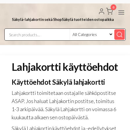
Skip
0
to
the
Säkylä-lahjakortin sekä ShopSäkylä tuotteiden ostopaikka
content
Lahjakortti käyttöehdot
Käyttöehdot Säkylä lahjakortti
Lahjakortti toimitetaan ostajalle sähköpostitse
ASAP. Jos haluat Lahjakortin postitse, toimitus
1-3 arkipäivää. Säkylä Lahjakortti on voimassa 6
kuukautta alkaen sen ostopäivästä.
Säkylä Lahjakortin käyttöehdot ja -edellytykset